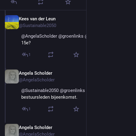
Kees van der Leun
Mar 9, 2025
@Sustainable2050
@
AngelaScholder
@
groenlinks
@
PvdA
 Wat  is er de 
15e?
1
Angela Scholder
Mar 9, 2025
@AngelaScholder
@
Sustainable2050
@
groenlinks
@
PvdA
 Online 
bestuursleden bijeenkomst.
1
Angela Scholder
Mar 20, 2025
@AngelaScholder