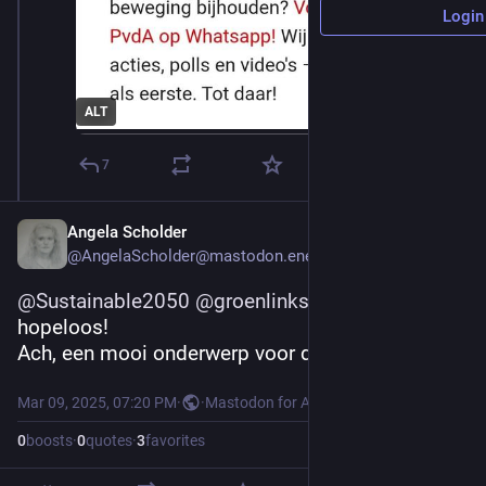
Login
ALT
7
Angela Scholder
@AngelaScholder@mastodon.energy
@
Sustainable2050
@
groenlinks
@
PvdA
 Gewoon 
hopeloos!
Ach, een mooi onderwerp voor de 15e...
Mar 09, 2025, 07:20 PM
·
·
Mastodon for Android
0
boosts
·
0
quotes
·
3
favorites