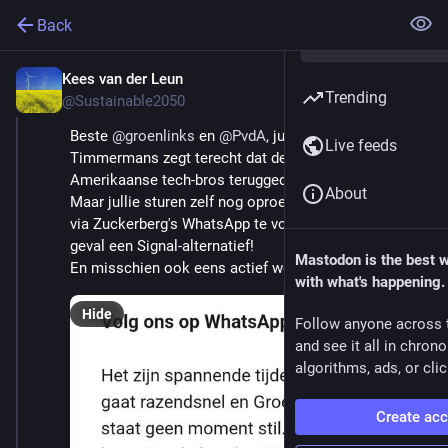
Back
Kees van der Leun
Mar 9, 2025
*
Trending
@Sustainable2050
Beste 
@
groenlinks
 en 
@
PvdA
, jullie Frans 
Live feeds
Timmermans zegt terecht dat de macht van de 
Amerikaanse tech-bros teruggedrongen moet worden. 
About
Maar jullie sturen zelf nog oproepen om jullie nieuws 
via Zuckerberg's WhatsApp te volgen. Bied dan in elk 
geval een Signal-alternatief!
Mastodon is the best 
En misschien ook eens actief worden op Mastodon?
with what's happening.
Hide
Follow anyone across 
and see it all in chron
algorithms, ads, or clic
Create ac