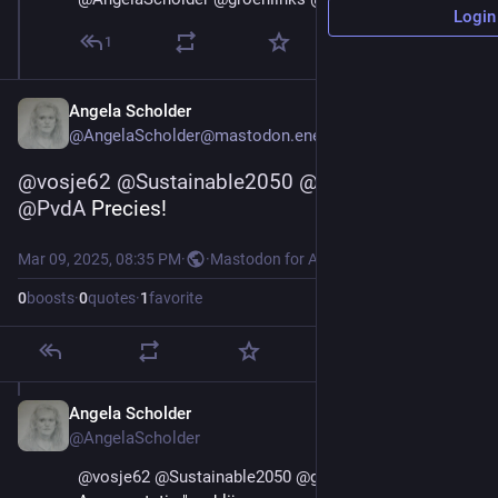
Login
1
Angela Scholder
@AngelaScholder@mastodon.energy
@
vosje62
@
Sustainable2050
@
groenlinks
@
PvdA
 Precies!
Mar 09, 2025, 08:35 PM
·
·
Mastodon for Android
0
boosts
·
0
quotes
·
1
favorite
Angela Scholder
Mar 20, 2025
@AngelaScholder
@
vosje62
@
Sustainable2050
@
groenlinks
@
PvdA