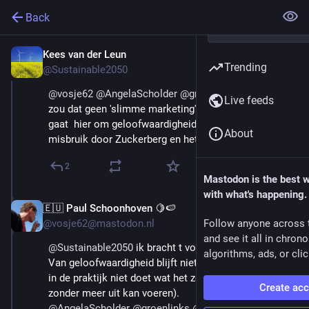
Back
Kees van der Leun
Mar 9, 2025
Trending
@Sustainable2050
@
vosje62
@
AngelaScholder
@
groenlinks
@
PvdA
 Ik 
Live feeds
zou dat geen 'slimme marketing' willen noemen. Het 
gaat  hier om geloofwaardigheid (naast het risico van 
About
misbruik door Zuckerberg en het Trump  regime).
2
Mastodon is the best 
with what's happening.
🇪🇺 Paul Schoonhoven 🍋🍉
Mar 9, 2025
@vosje62@mastodon.nl
Follow anyone across 
and see it all in chron
@
Sustainable2050
 ik bracht t vooral positief. 😉
algorithms, ads, or clic
Van geloofwaardigheid blijft niets over als eem partij 
in de praktijk niet doet wat het zelf voorstelt (en 
Create ac
zonder meer uit kan voeren).
@
AngelaScholder
@
groenlinks
@
PvdA