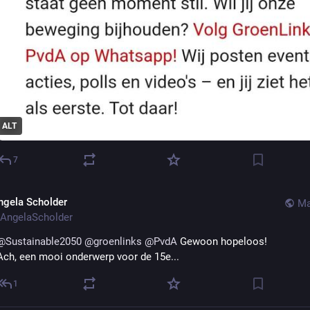
ALT
7
ngela Scholder
Ma
AngelaScholder
@
Sustainable2050
@
groenlinks
@
PvdA
 Gewoon hopeloos!
Ach, een mooi onderwerp voor de 15e...
1