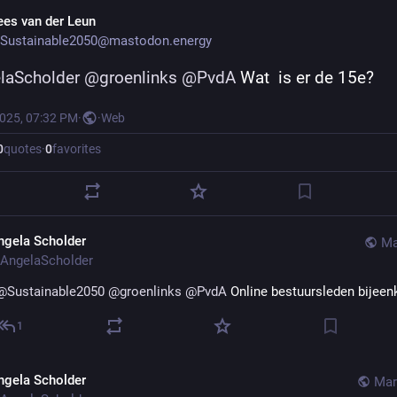
ees van der Leun
Sustainable2050@mastodon.energy
laScholder
@
groenlinks
@
PvdA
 Wat  is er de 15e?
2025, 07:32 PM
·
·
Web
0
quotes
·
0
favorites
ngela Scholder
Ma
AngelaScholder
@
Sustainable2050
@
groenlinks
@
PvdA
 Online bestuursleden bijee
1
ngela Scholder
Mar