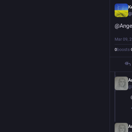
K
@
@
Ange
Mar 09, 
0
boosts
·
A
@
A