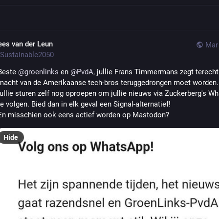
ees van der Leun
Mar 
Sustainable2050
Beste 
@
groenlinks
 en 
@
PvdA
, jullie Frans Timmermans zegt terecht 
macht van de Amerikaanse tech-bros teruggedrongen moet worden.
jullie sturen zelf nog oproepen om jullie nieuws via Zuckerberg's Wh
te volgen. Bied dan in elk geval een Signal-alternatief!
En misschien ook eens actief worden op Mastodon?
Hide