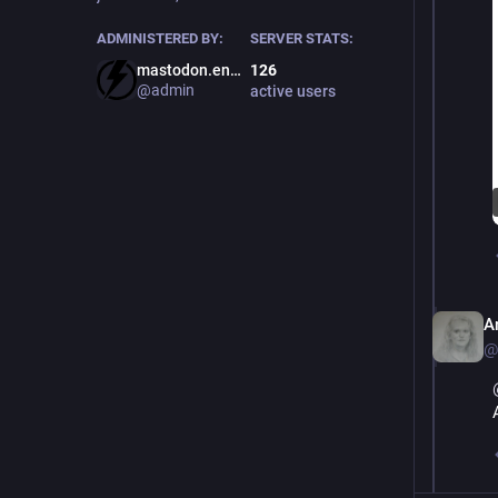
ADMINISTERED BY:
SERVER STATS:
mastodon.energy
126
@admin
active users
A
@