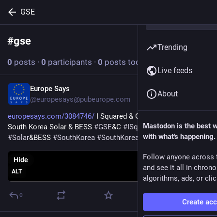
GSE
#
gse
Follow hashtag
Trending
0
posts
·
0
participants
·
0
posts today
Live feeds
Europe Says
Jun 24
About
@europesays@pubeurope.com
europesays.com/3084746/
 I Squared & GS E&C partner for 
Mastodon is the best 
South Korea Solar & BESS 
#
GSE
&C 
#
ISquaredCapital
with what's happening.
#
Solar
&BESS 
#
SouthKorea
#
SouthKorea
Follow anyone across 
Hide
and see it all in chron
ALT
algorithms, ads, or clic
0
Create ac