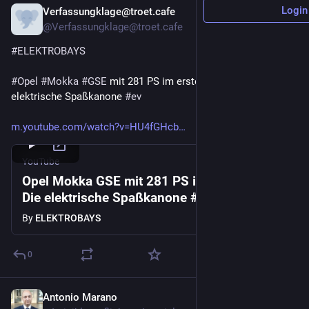
Login
Verfassungklage@troet.cafe
Nov 18, 2025
@Verfassungklage@troet.cafe
#
ELEKTROBAYS
#
Opel
#
Mokka
#
GSE
 mit 281 PS im ersten Test. Die 
elektrische Spaßkanone 
#
ev
m.youtube.com/watch?v=HU4fGHcb
YouTube
Opel Mokka GSE mit 281 PS im ersten Test.
Die elektrische Spaßkanone #ev
By
ELEKTROBAYS
0
Antonio Marano
May 26, 2025