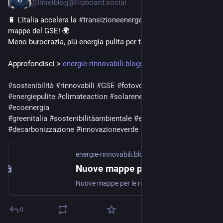
@Imieiblog@flipboard.social
🔋 L'Italia accelera la 
#
transizioneenergetica
 con le nuove 
mappe del GSE! 🌍
Meno burocrazia, più energia pulita per tutti! ⚡ 
Approfondisci > 
energie-rinnovabili.blogspot.c
#
sostenibilità
#
rinnovabili
#
GSE
#
fotovoltaico
#
greenfuture
#
energiepulite
#
climateaction
#
solarenergy
#
windpower
#
ecoenergia
#
greenitalia
#
sostenibilitàambientale
#
energiasostenibile
#
decarbonizzazione
#
innovazioneverde
energie-rinnovabili.blogspot.com
Nuove mappe per le rinnovabili in Italia
Nuove mappe per le rinnovabili in Italia: un passo avanti per la transizione energetica L’Italia compie un importante passo verso la transiz...
0