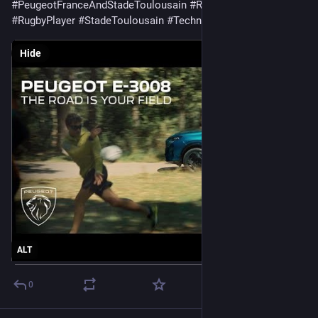
#
PeugeotFranceAndStadeToulousain
#
Road
#
Rugby
#
RugbyPlayer
#
StadeToulousain
#
Technology
Hide
ALT
0