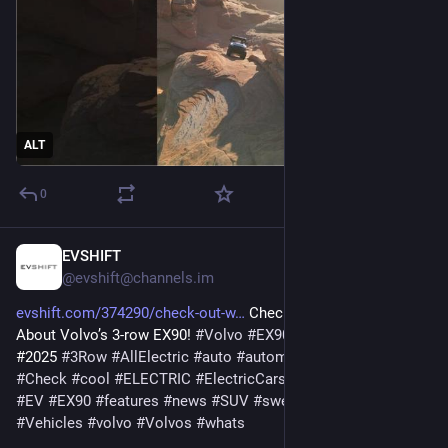
ALT
0
EVSHIFT
Dec 20, 2025
@evshift@channels.im
evshift.com/374290/check-out-w
 Check Out What’s Cool 
About Volvo’s 3-row EX90! 
#
Volvo
#
EX90
#
EV
#
SUV
#
electric
#2025 
#
3Row
#
AllElectric
#
auto
#
automotive
#
car
#
CARS
#
Check
#
cool
#
ELECTRIC
#
ElectricCars
#
ElectricVehicles
#
EV
#
EX90
#
features
#
news
#
SUV
#
sweden
#
Swedish
#
Vehicles
#
volvo
#
Volvos
#
whats