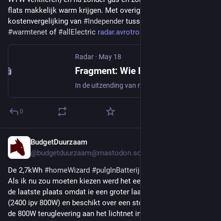
flats makkelijk warm krijgen. Met overigens een tendentieuze 
kostenvergelijking van 
#
Independer
 tussen niet 
#
vanGasLos
, 
#
warmtenet
 of 
#
allElectric
radar.avrotros.nl/artikel/frag
Radar
·
May 18
Fragment: Wie betaalt de rekening van de energietransitie?
In de uitzending van maandag 18 mei 2026 besteedt Radar aandacht aan de energietransitie. Steeds meer gemeenten gaan binnen enkele jaren van het gas af en st...
0
BudgetDuurzaam
Apr 4
@budgetduurzaam@mastodon.social
De 2,7kWh 
#
homeWizard
#
pulgInBatterij
 is aan de kleine kant. 
Als ik nu zou moeten kiezen werd het een 5kWh AEG, (niet in 
de laatste plaats omdat ie een groter laadvermogen heeft 
(2400 ipv 800W) en beschikt over een stopcontact dat naast 
de 800W teruglevering aan het lichtnet in huis ook een 2400W 