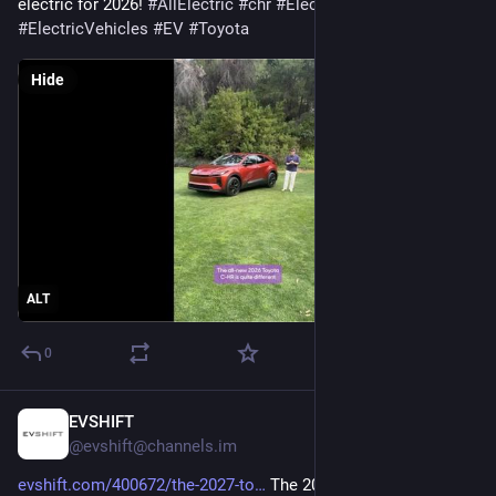
electric for 2026! 
#
AllElectric
#
chr
#
ElectricCar
#
ElectricCars
#
ElectricVehicles
#
EV
#
Toyota
Hide
ALT
0
EVSHIFT
Feb 11
@evshift@channels.im
evshift.com/400672/the-2027-to
 The 2027 Toyota Highlander 