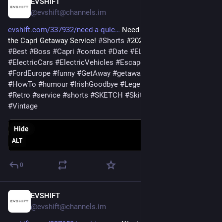
EVSHIFT
Sep 19, 2025
@evshift@channels.im
evshift.com/337932/need-a-quic
 Need a quick exit? Contact 
the Capri Getaway Service! 
#
Shorts
 #2025 
#
AllElectric
#
Bad
#
Best
#
Boss
#
Capri
#
contact
#
Date
#
ELECTRIC
#
ElectricCars
#
ElectricVehicles
#
Escape
#
EV
#
exit
#
ford
#
FordEurope
#
funny
#
GetAway
#
getaway
#
Guide
#
heritage
#
HowTo
#
humour
#
IrishGoodbye
#
Legend
#
Parent
#
Quick
#
Retro
#
service
#
shorts
#
SKETCH
#
Skit
#
Top
#
vehicle
#
Vintage
Hide
ALT
0
EVSHIFT
Sep 17, 2025
@evshift@channels.im