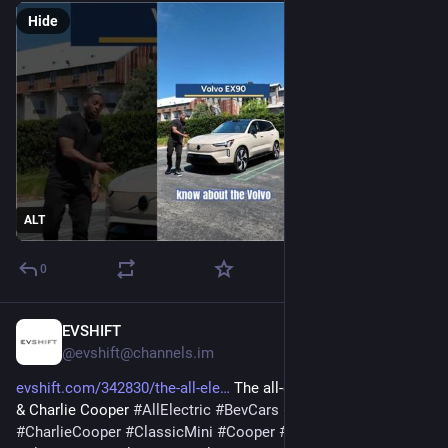
Hide
ALT
0
EVSHIFT
Oct 21, 2025
@evshift@channels.im
evshift.com/342830/the-all-ele
 The all-electric MINI Cooper 
& Charlie Cooper 
#
AllElectric
#
BevCars
#
car
#
CARS
#
Charlie
#
CharlieCooper
#
ClassicMini
#
Cooper
#
ElectricCars