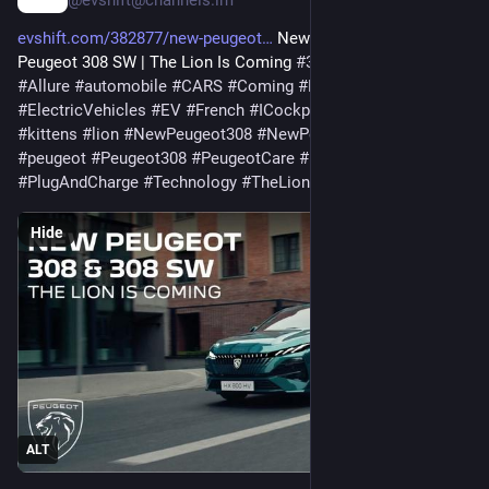
evshift.com/382877/new-peugeot
 New Peugeot 308 And 
Peugeot 308 SW | The Lion Is Coming 
#
308SW
#
AllElectric
#
Allure
#
automobile
#
CARS
#
Coming
#
Design
#
ElectricCars
#
ElectricVehicles
#
EV
#
French
#
ICockpit
#
IntegratedChatgpt
#
kittens
#
lion
#
NewPeugeot308
#
NewPeugeot308Sw
#
peugeot
#
Peugeot308
#
PeugeotCare
#
PeugeotE308
#
PlugAndCharge
#
Technology
#
TheLionIsComing
Hide
ALT