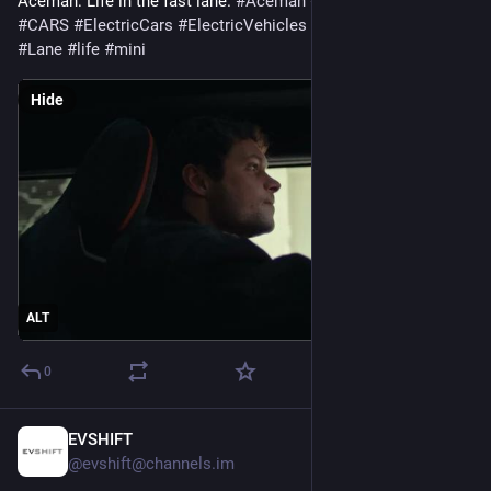
Aceman: Life in the fast lane. 
#
Aceman
#
AllElectric
#
car
#
CARS
#
ElectricCars
#
ElectricVehicles
#
EV
#
fast
#
JCW
#
Lane
#
life
#
mini
Hide
ALT
0
EVSHIFT
Oct 7, 2025
@evshift@channels.im