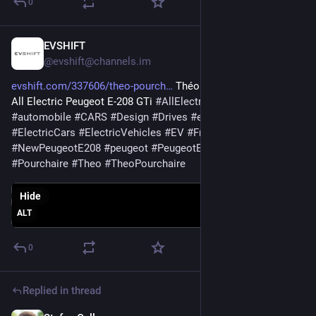
0
EVSHIFT
Sep 17, 2025
@evshift@channels.im
evshift.com/337606/theo-pourch
 Théo Pourchaire Drives the 
All Electric Peugeot E-208 GTi 
#
AllElectric
#
Allure
#
automobile
#
CARS
#
Design
#
Drives
#
e208
#
ELECTRIC
#
ElectricCars
#
ElectricVehicles
#
EV
#
French
#
GTI
#
NewPeugeotE208
#
peugeot
#
PeugeotE208GTi
#
PeugeotGTi
#
Pourchaire
#
Theo
#
TheoPourchaire
Hide
ALT
0
Replied in thread