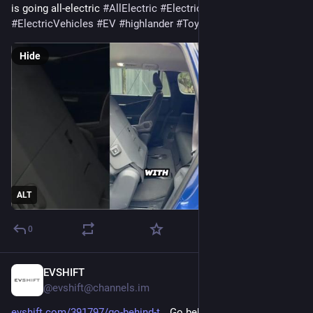
is going all-electric 
#
AllElectric
#
ElectricCar
#
ElectricCars
#
ElectricVehicles
#
EV
#
highlander
#
Toyota
Hide
ALT
0
EVSHIFT
Jan 27
@evshift@channels.im
evshift.com/391797/go-behind-t
 Go behind the scenes with 