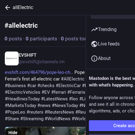
allElectric
#
allelectric
Follow hashtag
Trending
0
posts
·
0
participants
·
0
posts today
Live feeds
EVSHIFT
May 28
About
@evshift@channels.im
evshift.com/464796/pope-leo-ch
 Pope Leo checks out 
Mastodon is the best 
Ferrari’s first all-electric car 
#
AllElectric
#
auto
#
BreakingNews
with what's happening.
#
Business
#
car
#
checks
#
ElectricCar
#
ElectricCars
#
ElectricVehicles
#
EV
#
ferrari
#
Ferraris
#
Headlines
Follow anyone across 
#
HeadlinesToday
#
LatestNews
#
leo
#
LiveNews
and see it all in chron
#
MarketsToday
#
news
#
NewsToday
#
NewsTodayUsa
#
Pope
algorithms, ads, or clic
#
PopeLeo
#
reuters
#
ReutersNews
#
ReutersYoutube
#
ROME
#
Share
#
Streaming
#
WorldNews
#
WorldNewsToday
Create ac
Hide