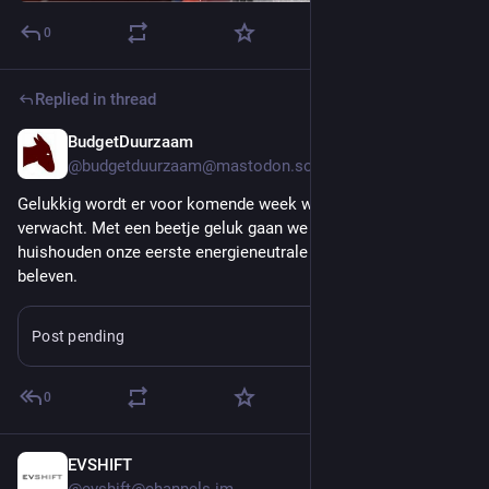
0
Replied in thread
BudgetDuurzaam
Jan 16
@budgetduurzaam@mastodon.social
Gelukkig wordt er voor komende week weer veel zon 
verwacht. Met een beetje geluk gaan we in ons 
#
allElectric
huishouden onze eerste energieneutrale dag van het jaar 
beleven.
Post pending
Learn more
0
EVSHIFT
Jan 12
@evshift@channels.im