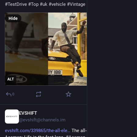
#
TestDrive
#
Top
#
uk
#
vehicle
#
Vintage
Hide
ALT
0
EVSHIFT
Oct 7, 2025
@evshift@channels.im
evshift.com/339865/the-all-ele
 The all-electric MINI JCW 