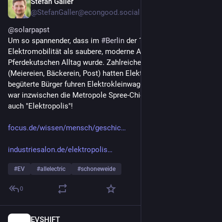
Stefan Galler
Jul 26, 2025
@StefanGaller@econgood.social
@
solarpapst
Um so spannender, dass im 
#
Berlin
 der 1920-iger Jahre die 
Elektromobilität als saubere, moderne Alternative zu 
Pferdekutschen Alltag wurde. Zahlreiche Lieferanten 
(Meiereien, Bäckerein, Post) hatten Elektrofuhrparks und 
begüterte Bürger fuhren Elektrokleinwagen. Aus Spree-Athen 
war inzwischen die Metropole Spree-Chicago geworden oder 
auch "Elektropolis"!
focus.de/wissen/mensch/geschic
industriesalon.de/elektropolis
#
EV
#
allelectric
#
schoneweide
0
EVSHIFT
Jun 25, 2025