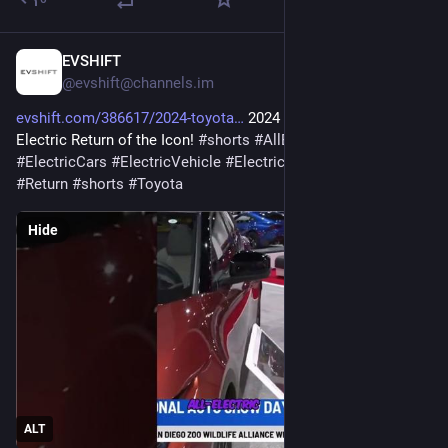
EVSHIFT
Jan 18
@evshift@channels.im
evshift.com/386617/2024-toyota
 2024 Toyota C-HR: All-
Electric Return of the Icon! 
#
shorts
#
AllElectric
#
chr
#
ElectricCars
#
ElectricVehicle
#
ElectricVehicles
#
EV
#
icon
#
Return
#
shorts
#
Toyota
Hide
ALT