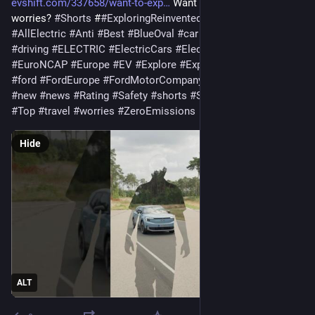
evshift.com/337658/want-to-exp
 Want to explorer without 
worries? 
#
Shorts
 #
#
ExploringReinvented
 #2025 
#
Adventure
#
AllElectric
#
Anti
#
Best
#
BlueOval
#
car
#
collision
#
drive
#
driving
#
ELECTRIC
#
ElectricCars
#
ElectricVehicles
#
EuroNCAP
#
Europe
#
EV
#
Explore
#
Explorer
#
FEATURE
#
ford
#
FordEurope
#
FordMotorCompany
#
Future
#
innovation
#
new
#
news
#
Rating
#
Safety
#
shorts
#
Star
#
sustainability
#
Top
#
travel
#
worries
#
ZeroEmissions
Hide
ALT