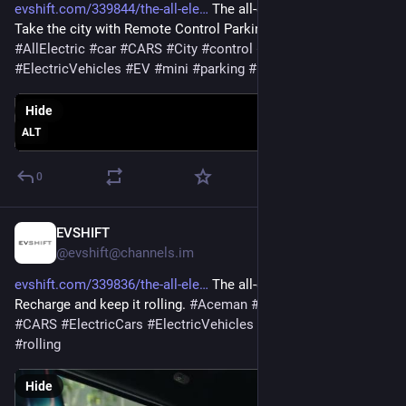
evshift.com/339844/the-all-ele
 The all-electric MINI Aceman: 
Take the city with Remote Control Parking. 
#
Aceman
#
AllElectric
#
car
#
CARS
#
City
#
control
#
ElectricCars
#
ElectricVehicles
#
EV
#
mini
#
parking
#
remote
Hide
ALT
0
EVSHIFT
Oct 7, 2025
@evshift@channels.im
evshift.com/339836/the-all-ele
 The all-electric MINI Aceman: 
Recharge and keep it rolling. 
#
Aceman
#
AllElectric
#
car
#
CARS
#
ElectricCars
#
ElectricVehicles
#
EV
#
mini
#
Recharge
#
rolling
Hide