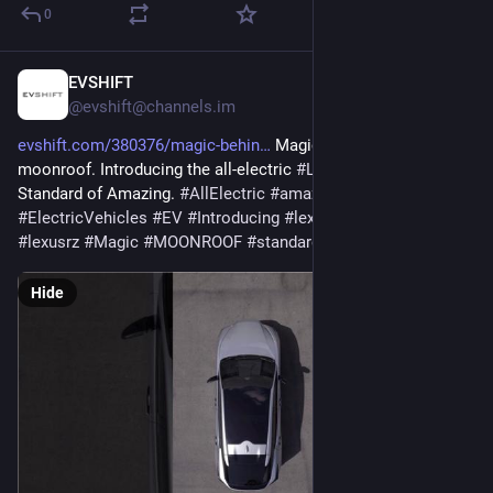
0
EVSHIFT
Jan 6
@evshift@channels.im
evshift.com/380376/magic-behin
 Magic behind the 
moonroof. Introducing the all-electric 
#
LexusRZ
. That’s the 
Standard of Amazing. 
#
AllElectric
#
amazing
#
ElectricCars
#
ElectricVehicles
#
EV
#
Introducing
#
lexus
#
LexusVehicles
#
lexusrz
#
Magic
#
MOONROOF
#
standard
Hide