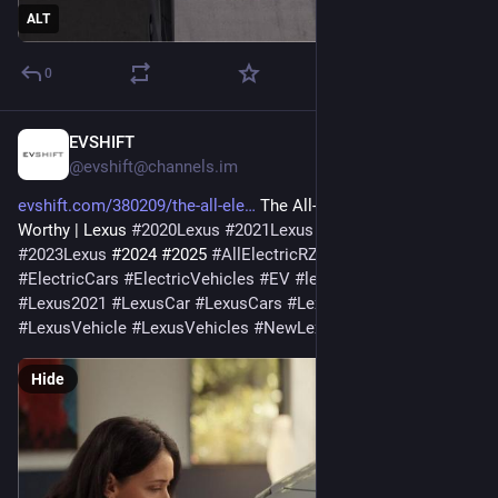
ALT
0
EVSHIFT
Jan 5
@evshift@channels.im
evshift.com/380209/the-all-ele
 The All-Electric Lexus RZ: 
Worthy | Lexus 
#
2020Lexus
#
2021Lexus
#
2022Lexus
#
2023Lexus
 #2024 #2025 
#
AllElectricRZ
#
AllElectric
#
car
#
ElectricCars
#
ElectricVehicles
#
EV
#
lexus
#
Lexus2020
#
Lexus2021
#
LexusCar
#
LexusCars
#
LexusIS
#
LexusRZ
#
LexusVehicle
#
LexusVehicles
#
NewLexus
#
Worthy
Hide