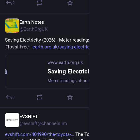
0
Earth Notes
Mar 1
@EarthOrgUK
Saving Electricity (2026) - Meter readings at home 
#
allElectric
#
fossilFree
 - 
earth.org.uk/saving-electricit
www.earth.org.uk
Saving Electricity (2026)
Meter readings at home #allElectric #fossilFree
0
EVSHIFT
Feb 18
@evshift@channels.im
evshift.com/404990/the-toyota-
 The Toyota C-HR is all-