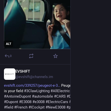
ALT
0
EVSHIFT
Oct 2, 2025
@evshift@channels.im
evshift.com/339257/peugeot-e-3
 Peugeot E-3008 l The road 
is your field 
#
3ClawLighting
#
AllElectric
#
Allure
#
AntoineDupont
#
automobile
#
CARS
#
Design
#
DualMotor
#
Dupont
#
E3008
#
e3008
#
ElectricCars
#
ElectricVehicles
#
EV
#
field
#
French
#
ICockpit
#
NewE3008
#
peugeot
#
Peugeot3008