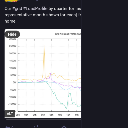
Our 
#
grid
#
LoadProfile
 by quarter for last year (one 
representative month shown for each) for our 
#
allElectric
home:
Hide
ALT
0