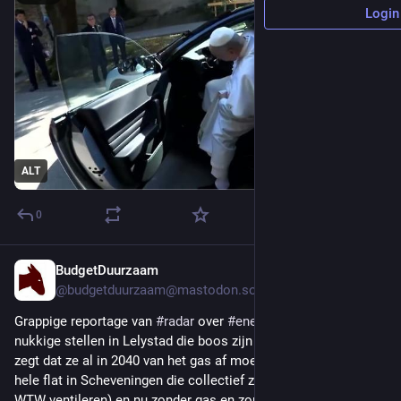
Login
ALT
0
BudgetDuurzaam
May 22
*
@budgetduurzaam@mastodon.social
Grappige reportage van 
#
radar
 over 
#
energietransitie
. 2 
nukkige stellen in Lelystad die boos zijn omdat de gemeente 
zegt dat ze al in 2040 van het gas af moeten ipv 2050 en een 
hele flat in Scheveningen die collectief zijn gaan isoleren (en 
WTW ventileren) en nu zonder gas en zonder warmtepomp de 