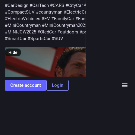
#
CarDesign
#
CarTech
#
CARS
#
CityCar
#
CityLife
#
CompactSUV
#
countryman
#
ElectricCar
#
ElectricCars
#
ElectricVehicles
#
EV
#
FamilyCar
#
FamilyLife
#
mini
#
MiniCountryman
#
MiniCountryman2025
#
MiniJcw
#
MINIJCW2025
#
OledCar
#
outdoors
#
powered
#
smart
#
SmartCar
#
SportsCar
#
SUV
Hide
Create account
Login
ALT
0