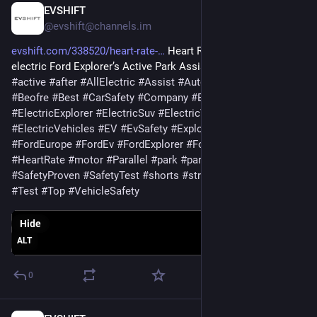
EVSHIFT
Sep 25, 2025
@evshift@channels.im
evshift.com/338520/heart-rate-
 Heart Rate Test with the all-
electric Ford Explorer’s Active Park Assist 
#
Shorts
 #2025 
#
active
#
after
#
AllElectric
#
Assist
#
AutomotiveSafety
#
Beofre
#
Best
#
CarSafety
#
Company
#
ElectricCars
#
ElectricExplorer
#
ElectricSuv
#
ElectricVehicle
#
ElectricVehicles
#
EV
#
EvSafety
#
Explorers
#
ford
#
FordEurope
#
FordEv
#
FordExplorer
#
FordSafety
#
Heart
#
HeartRate
#
motor
#
Parallel
#
park
#
parking
#
rate
#
SafetyProven
#
SafetyTest
#
shorts
#
stress
#
SUVSafety
#
Test
#
Top
#
VehicleSafety
Hide
ALT
0