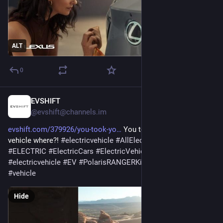
ALT
0
EVSHIFT
Jan 4
@evshift@channels.im
evshift.com/379926/you-took-yo
 You took your electric 
vehicle where?! 
#
electricvehicle
#
AllElectric
#
BatteryPowered
#
ELECTRIC
#
ElectricCars
#
ElectricVehicle
#
ElectricVehicles
#
electricvehicle
#
EV
#
PolarisRANGERKinetic
#
SandHollow
#
vehicle
Hide