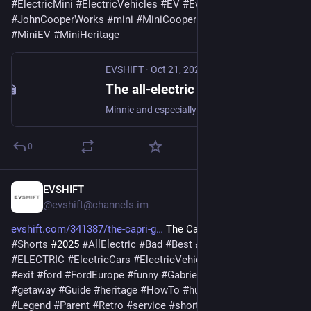
#
ElectricMini
#
ElectricVehicles
#
EV
#
EvCars
#
JohnCooperWorks
#
mini
#
MiniCooper
#
MiniCooperElectric
#
MiniEV
#
MiniHeritage
EVSHIFT
·
Oct 21, 2025
The all-electric MINI Cooper & Charlie Cooper - EVSHIFT
Minnie and especially Cooper is is for me family. From driving from the church when I got married to my wife to picking up my daughter from hospital when she
0
EVSHIFT
Oct 15, 2025
@evshift@channels.im
evshift.com/341387/the-capri-g
 The Capri Getaway Service 
#
Shorts
 #2025 
#
AllElectric
#
Bad
#
Best
#
Boss
#
Capri
#
Date
#
ELECTRIC
#
ElectricCars
#
ElectricVehicles
#
Escape
#
EV
#
exit
#
ford
#
FordEurope
#
funny
#
GabrielSey
#
GetAway
#
getaway
#
Guide
#
heritage
#
HowTo
#
humour
#
IrishGoodbye
#
Legend
#
Parent
#
Retro
#
service
#
shorts
#
SKETCH
#
Skit