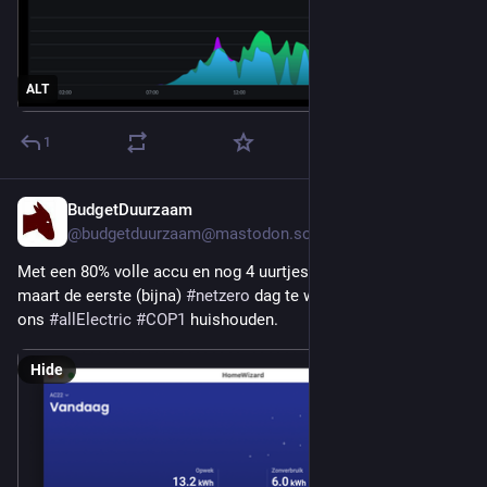
ALT
1
BudgetDuurzaam
Mar 4
@budgetduurzaam@mastodon.social
Met een 80% volle accu en nog 4 uurtjes te gaan, lijkt deze 4de 
maart de eerste (bijna) 
#
netzero
 dag te worden van 2026 in 
ons 
#
allElectric
#
COP1
 huishouden.
Hide