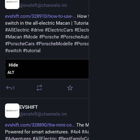
@evshift@channels.im
evshift.com/328910/how-to-use-
 How to use the drive mode 
switch in the all-electric Macan | Tutorial | Spot On 
#
AllElectric
#
drive
#
ElectricCars
#
ElectricVehicles
#
EV
#
Macan
#
Mode
#
Porsche
#
PorscheAuto
#
PorscheCAR
#
PorscheCars
#
PorscheModelle
#
PorscheModels
#
spot
#
switch
#
tutorial
Hide
ALT
0
EVSHIFT
Jun 25, 2025
@evshift@channels.im
evshift.com/328890/the-mini-co
 The MINI Countryman: 
Powered for smart adventures. 
#
4x4
#
AdventureCar
#
Adventures
#
AllElectric
#
BestFamilyCar
#
bev
#
car