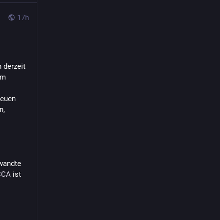
17h
 derzeit 
in aller Deutlichkeit. 2026 sei ein „absolutes Ausnahmejahr“, heißt es aus dem 
euen 
, 
wandte 
CCA
 ist 