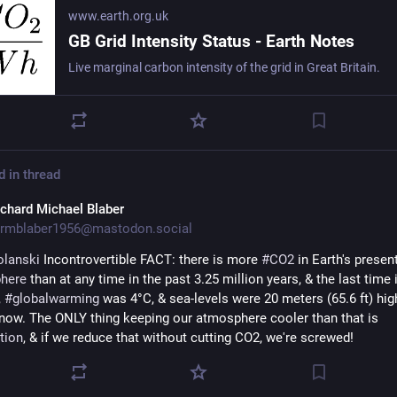
www.earth.org.uk
GB Grid Intensity Status - Earth Notes
Live marginal carbon intensity of the grid in Great Britain.
d in thread
ichard Michael Blaber
rmblaber1956@mastodon.social
lanski
 Incontrovertible FACT: there is more 
#
CO2
here
 than at any time in the past 3.25 million years, & the last time i
 
#
globalwarming
 was 4°C, & sea-levels were 20 meters (65.6 ft) high
they are now. The ONLY thing keeping our atmosphere cooler than that is 
ution
, & if we reduce that without cutting CO2, we're screwed!