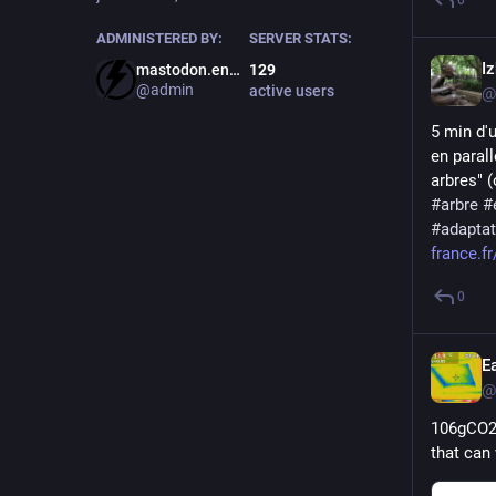
0
ADMINISTERED BY:
SERVER STATS:
I
mastodon.energy
129
@admin
active users
@
5 min d'
en parall
arbres" (
#
arbre
#
#
adaptat
france.f
0
E
@
106gCO2/
that can 