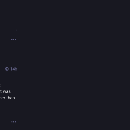
14h
 in Earth's present 
t was 
er than 