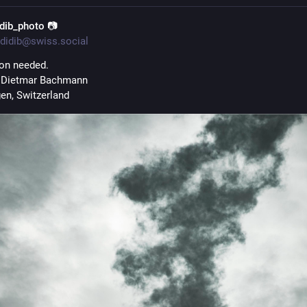
idib_photo 📷
didib@swiss.social
on needed.
 Dietmar Bachmann 
gen, Switzerland 