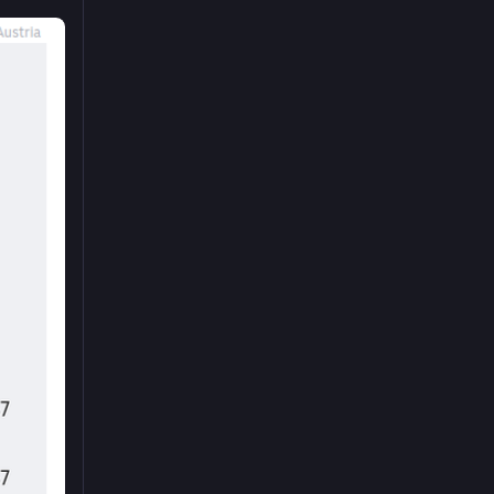
ft 
unserer 
ruktur 
d noch 
 wird.“