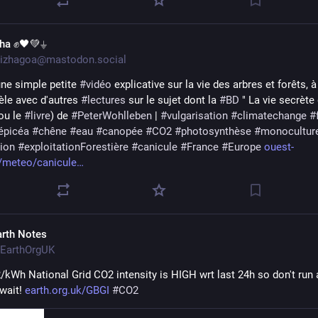
zha ✊🖤💚⏚
izhagoa@mastodon.social
une simple petite 
#
vidéo
 explicative sur la vie des arbres et forêts, à
èle avec d'autres 
#
lectures
 sur le sujet dont la 
#
BD
 " La vie secrète 
ou le 
#
livre
) de 
#
PeterWohlleben
 | 
#
vulgarisation
#
climatechange
#
épicéa
#
chêne
#
eau
#
canopée
#
CO2
#
photosynthèse
#
monocultur
ion
#
exploitationForestière
#
canicule
#
France
#
Europe
ouest-
r/meteo/canicule
arth Notes
EarthOrgUK
kWh National Grid CO2 intensity is HIGH wrt last 24h so don't run a
wait! 
earth.org.uk/GBGI
#
CO2