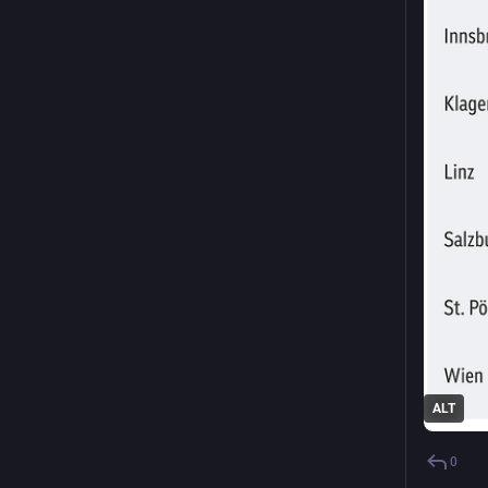
#
Klimaa
#
Resilie
#
EndFos
ALT
0