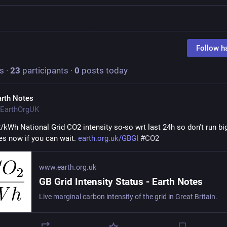
Follow h
s
·
23
participants
·
0
posts today
arth Notes
EarthOrgUK
kWh National Grid CO2 intensity so-so wrt last 24h so don't run big
es now if you can wait. 
earth.org.uk/GBGI
#
CO2
www.earth.org.uk
GB Grid Intensity Status - Earth Notes
Live marginal carbon intensity of the grid in Great Britain.