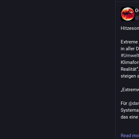
O
@
Hitzesom
Extreme 
#
Umwelt
Klimafor
Realität“
steigen 
„Extremw
Für 
@
da
Systema
das eine
> „Norm
Read mo