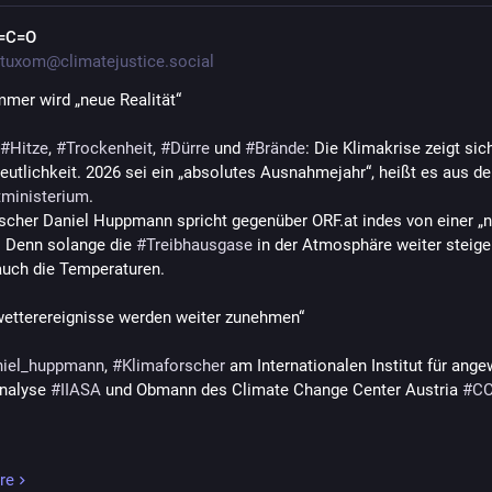
=C=O
tuxom@climatejustice.social
mer wird „neue Realität“
#
Hitze
, 
#
Trockenheit
, 
#
Dürre
 und 
#
Brände
: Die Klimakrise zeigt sich
ministerium
. 
scher Daniel Huppmann spricht gegenüber ORF.at indes von einer „n
. Denn solange die 
#
Treibhausgase
 in der Atmosphäre weiter steigen
auch die Temperaturen. 
etterereignisse werden weiter zunehmen“
niel_huppmann
, 
#
Klimaforscher
 am Internationalen Institut für ange
nalyse 
#
IIASA
 und Obmann des Climate Change Center Austria 
#
C
 
alisierung des Ausnahmezustandes“
re