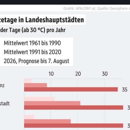
ich sei es „vollkommen klar, dass wir diese Art von Sommer in Zukun
immer öfter erleben werden. Es wird zur neuen Realität werden. Die 
wettereignisse
 werden weiter zunehmen.“
ht darauf vorbereitet, was in zehn Jahren ist“
nn, so ist sich Huppmann sicher, würden die 
#
Emissionen
 auf null 
en. „Die Frage ist, wie viel Schaden an unserer Infrastruktur und an 
haft sowie am sozialen Zusammenhalt haben wir bis dahin auf uns 
, weil wir nicht rasch genug aus 
#
Öl
 und 
#
Gas
 und fossiler Infrast
men sind.“ Und weiter: 
ind auf den Zustand des jetzigen Klimasystems nicht vorbereitet. Un
iger sind wir darauf vorbereitet, was in fünf bis zehn Jahren kommen
tories/3438253/
ise
, fortschreitend 
nsteigend
wetter
, wiederholend 
lle
, länger werdend 