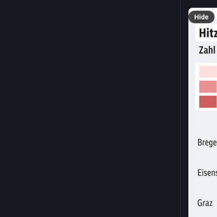
Schließl
Hide
#
Extrem
„Sind nic
Irgendwa
runtergeh
Gesellsc
genommen
weggekom
> „Wir s
viel wen
orf.at/s
#
Klimakr
#
CO2
, a
#
Extrem
#
Hitzewe